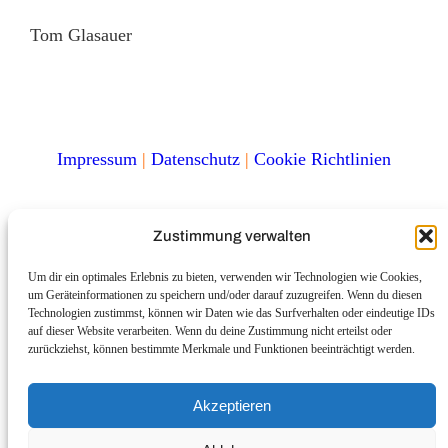
Tom Glasauer
Impressum
|
Datenschutz
|
Cookie Richtlinien
Zustimmung verwalten
Um dir ein optimales Erlebnis zu bieten, verwenden wir Technologien wie Cookies,
um Geräteinformationen zu speichern und/oder darauf zuzugreifen. Wenn du diesen
Hinweis zur Inhaltserstellung
Technologien zustimmst, können wir Daten wie das Surfverhalten oder eindeutige IDs
auf dieser Website verarbeiten. Wenn du deine Zustimmung nicht erteilst oder
zurückziehst, können bestimmte Merkmale und Funktionen beeinträchtigt werden.
Einige Inhalte auf dieser Website wurden mit Unterstützung
von Künstlicher Intelligenz (KI) erstellt. Alle Beiträge, Texte
und Materialien wurden jedoch von mir sorgfältig geprüft,
Akzeptieren
redaktionell bearbeitet und final freigegeben. Die KI dient